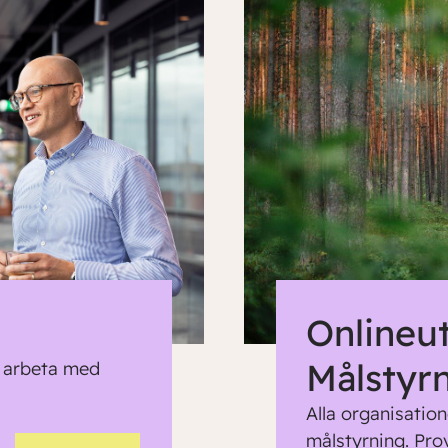
Onlineu
Målstyr
t arbeta med
Alla organisation
målstyrning. Pro