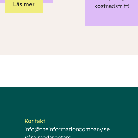
Läs mer
kostnadsfritt!
Kontakt
info@theinformationcompany.se
Våra medarbetare