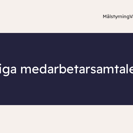
Målstyrning
V
liga medarbetarsamtal