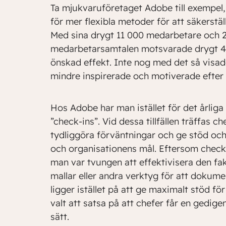
Ta mjukvaruföretaget Adobe till exempel
för mer flexibla metoder för att säkerstäl
Med sina drygt 11 000 medarbetare och 2
medarbetarsamtalen motsvarade drygt 40 h
önskad effekt. Inte nog med det så visa
mindre inspirerade och motiverade efter 
Hos Adobe har man istället för det årli
”check-ins”. Vid dessa tillfällen träffas 
tydliggöra förväntningar och ge stöd och
och organisationens mål. Eftersom check
man var tvungen att effektivisera den fa
mallar eller andra verktyg för att dokum
ligger istället på att ge maximalt stöd f
valt att satsa på att chefer får en gedig
sätt.