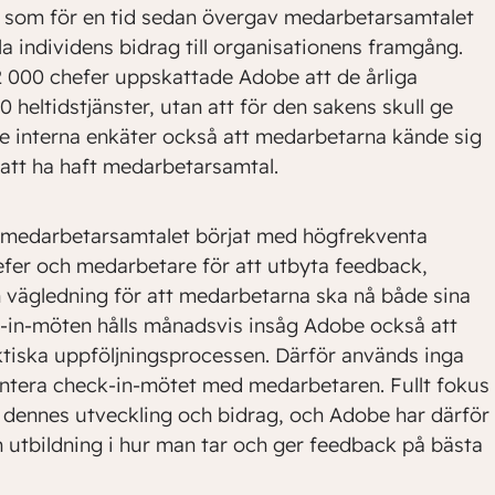
, som för en tid sedan övergav medarbetarsamtalet
la individens bidrag till organisationens framgång.
 000 chefer uppskattade Adobe att de årliga
eltidstjänster, utan att för den sakens skull ge
de interna enkäter också att medarbetarna kände sig
att ha haft medarbetarsamtal.
ga medarbetarsamtalet börjat med högfrekventa
chefer och medarbetare för att utbyta feedback,
 vägledning för att medarbetarna ska nå både sina
-in-möten hålls månadsvis insåg Adobe också att
ktiska uppföljningsprocessen. Därför används inga
entera check-in-mötet med medarbetaren. Fullt fokus
ör dennes utveckling och bidrag, och Adobe har därför
en utbildning i hur man tar och ger feedback på bästa