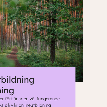
tbildning
ning
er förtjänar en väl fungerande
va på vår onlineutbildning