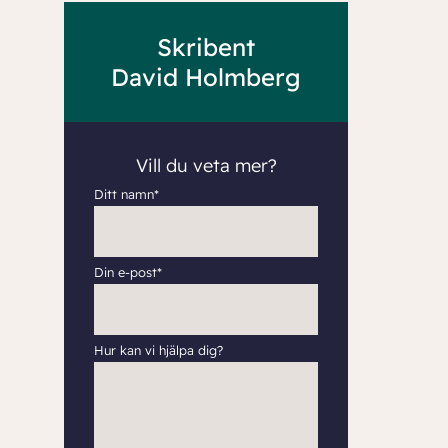
Skribent
David Holmberg
Vill du veta mer?
Ditt namn*
Din e-post*
Hur kan vi hjälpa dig?