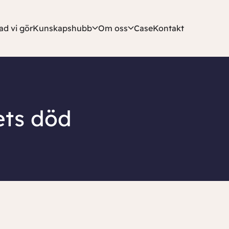
ad vi gör
Kunskapshubb
Om oss
Case
Kontakt
ets död