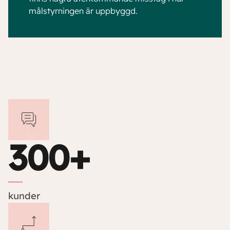
målstyrningen är uppbyggd.
300+
kunder