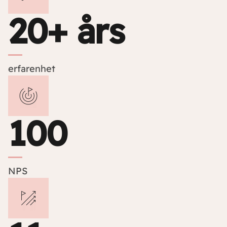
20+ års
erfarenhet
100
NPS