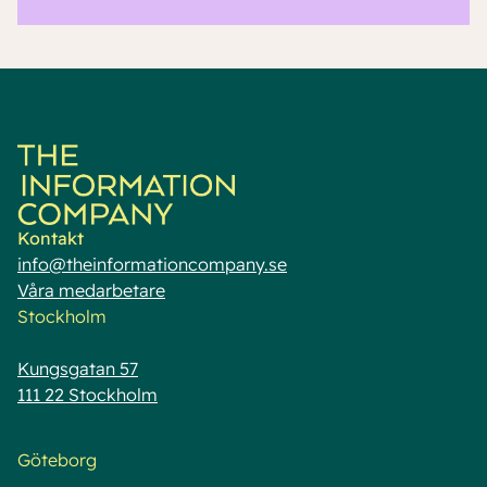
”Den enkla modellen som gör målen
verkliga”
Kontakt
info@theinformationcompany.se
Våra medarbetare
Stockholm
Kungsgatan 57
111 22 Stockholm
Göteborg