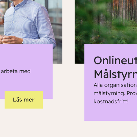
Onlineu
Målstyr
t arbeta med
Alla organisation
målstyrning. Pro
Läs mer
kostnadsfritt!