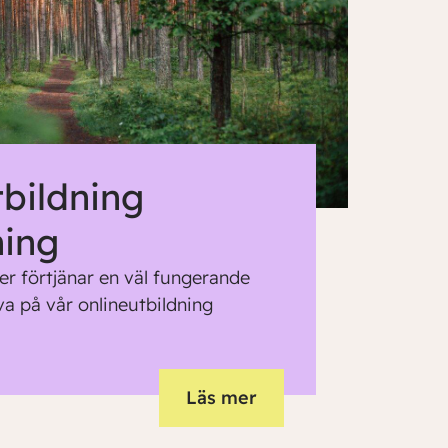
tbildning
ning
er förtjänar en väl fungerande
va på vår onlineutbildning
Läs mer