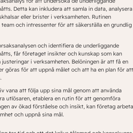
aksanalys för att undersöka de underliggande
nåtts. Detta kan inkludera att samla in data, analysera
skhalsar eller brister i verksamheten. Rutinen
 team och intressenter för att säkerställa en grundlig
saksanalysen och identifiera de underliggande
pnåtts, får företaget insikter och kunskap som kan
 justeringar i verksamheten. Belöningen är att få en
r göras för att uppnå målet och att ha en plan för at
.
tiv vana att följa upp sina mål genom att använda
a utlösaren, etablera en rutin för att genomföra
gen av ökad förståelse och insikt, kan företag arbet
samhet och uppnå sina mål.