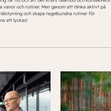
ring tar tid och att det krävs tålamod och konsekvens
ra vanor och rutiner. Men genom att tänka aktivt på
 målstyrning och skapa regelbundna rutiner för
na att lyckas!