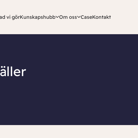
ad vi gör
Kunskapshubb
Om oss
Case
Kontakt
äller