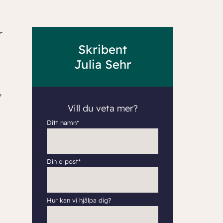
r
Skribent
Julia Sehr
,
Vill du veta mer?
Ditt namn*
Din e-post*
Hur kan vi hjälpa dig?