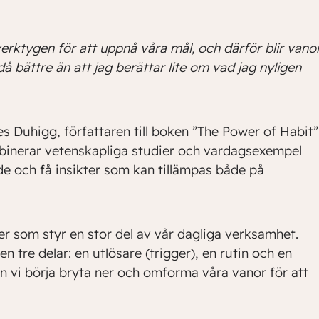
 verktygen för att uppnå våra mål, och därför blir vano
då bättre än att jag berättar lite om vad jag nyligen
s Duhigg, författaren till boken ”The Power of Habit”
binerar vetenskapliga studier och vardagsexempel
de och få insikter som kan tillämpas både på
 som styr en stor del av vår dagliga verksamhet.
n tre delar: en utlösare (trigger), en rutin och en
an vi börja bryta ner och omforma våra vanor för att