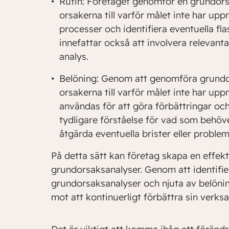
Rutin: Företaget genomför en grundors
orsakerna till varför målet inte har upp
processer och identifiera eventuella fla
innefattar också att involvera relevanta
analys.
Belöning: Genom att genomföra grundor
orsakerna till varför målet inte har up
användas för att göra förbättringar och
tydligare förståelse för vad som behöve
åtgärda eventuella brister eller problem
På detta sätt kan företag skapa en effek
grundorsaksanalyser. Genom att identifier
grundorsaksanalyser och njuta av belönin
mot att kontinuerligt förbättra sin verk