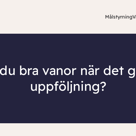
Målstyrning
V
du bra vanor när det g
uppföljning?