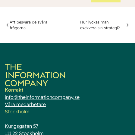
Att besvara de svåra
Hur lyckas man
frågorna
exekvera sin strategi?
Kontakt
info@theinformationcompany.se
Våra medarbetare
Stockholm
Kungsgatan 57
111 22 Stockholm