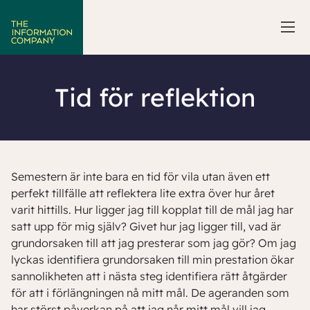
Tid för reflektion
Semestern är inte bara en tid för vila utan även ett
perfekt tillfälle att reflektera lite extra över hur året
varit hittills. Hur ligger jag till kopplat till de mål jag har
satt upp för mig själv? Givet hur jag ligger till, vad är
grundorsaken till att jag presterar som jag gör? Om jag
lyckas identifiera grundorsaken till min prestation ökar
sannolikheten att i nästa steg identifiera rätt åtgärder
för att i förlängningen nå mitt mål. De ageranden som
har störst påverkan på att jag når mitt mål vill jag