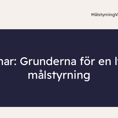
Målstyrning
V
ar: Grunderna för en 
målstyrning