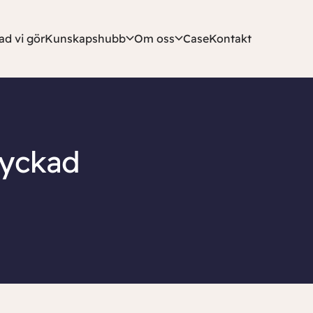
ad vi gör
Kunskapshubb
Om oss
Case
Kontakt
lyckad