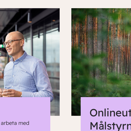
Onlineu
Målstyr
t arbeta med