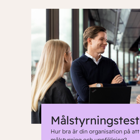
Målstyrningstest
Hur bra är din organisation på at
målstyrning och uppföljning?