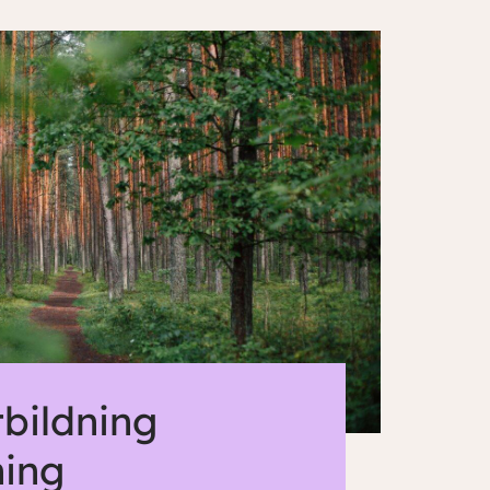
tbildning
ning