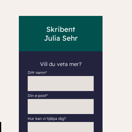
Skribent
Julia Sehr
Vill du veta mer?
Ditt namn*
Din e-post*
Hur kan vi hjälpa dig?