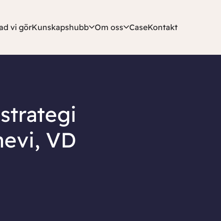
ad vi gör
Kunskapshubb
Om oss
Case
Kontakt
strategi
nevi, VD