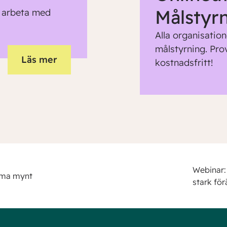
Målstyr
t arbeta med
Alla organisation
målstyrning. Pro
Läs mer
kostnadsfritt!
Webinar: 
mma mynt
stark för