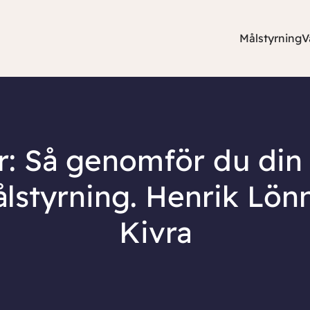
Målstyrning
V
: Så genomför du din 
styrning. Henrik Lön
Kivra