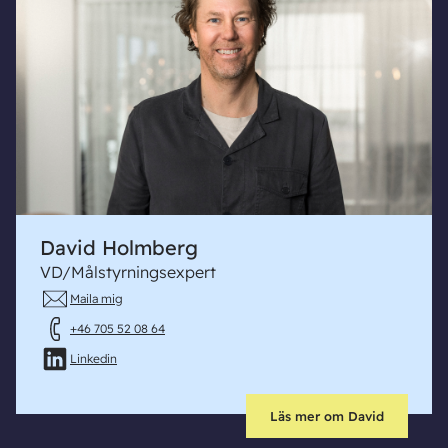
David Holmberg
VD/Målstyrningsexpert
Maila mig
+46 705 52 08 64
Linkedin
Läs mer om David