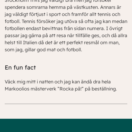
Stockholm trivs jag väldigt bra men jag försöker
spendera somrarna hemma på västkusten. Annars är
jag väldigt förtjust i sport och framför allt tennis och
fotboll. Tennis försöker jag utöva så ofta jag kan medan
fotbollen endast bevittnas från sidan numera. I övrigt
passar jag gärna på att resa när tillfälle ges, och då allra
helst till Italien då det är ett perfekt resmål om man,
som jag, gillar god mat och fotboll.
En fun fact
Väck mig mitt i natten och jag kan ändå dra hela
Markoolios mästerverk ”Rocka på!” på beställning.