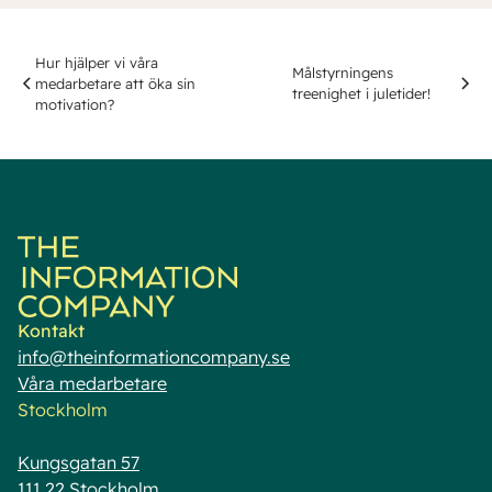
Hur hjälper vi våra
Målstyrningens
medarbetare att öka sin
treenighet i juletider!
motivation?
Kontakt
info@theinformationcompany.se
Våra medarbetare
Stockholm
Kungsgatan 57
111 22 Stockholm