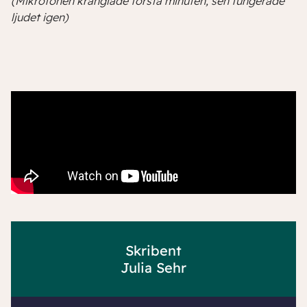
(Mikrofonen krånglade första minuten, sen fungerade
ljudet igen)
Skribent
Julia Sehr