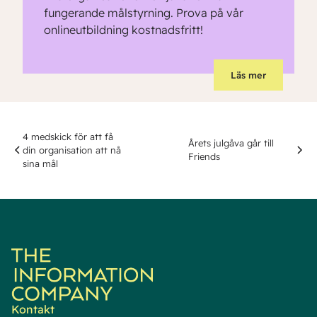
fungerande målstyrning. Prova på vår
onlineutbildning kostnadsfritt!
Läs mer
4 medskick för att få
Årets julgåva går till
din organisation att nå
Friends
sina mål
Kontakt